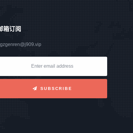
邮箱订阅
gzgenren@j909.vip
SUBSCRIBE