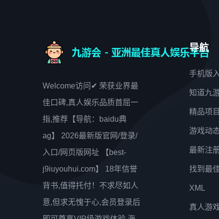
导航
手机版
Welcome访问✔ 荣获业界最
知道九
佳口碑,真人娱乐品质首屈一
精品项
指,推荐【导航：baidu典
游戏动
ag】 2026最新版官网/登录/
最新注
入口/网页版网址 【best-
j9iuyouhui.com】 18年信誉
找到最
背书,值得托付！不求尽如人
XML
意,但求无愧于心,会员登录后
真人游
即可尊享VIP级游戏体验,海