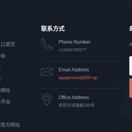
联系方式
Phone Number
a
入口首页
+13594780277
游会
目
Email Address
agzgenren@j909.vip
态
册网址
Office Address
佳平台
阜阳市详殖峰285号
戏官方网站