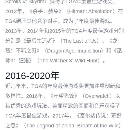
Scrolls V: Skyrim）获得了TGA年度最佳游戏奖。
2012年，《杀手：赦免》（Hitman: Absolution）在
TGA碾压其他竞争对手，成为了年度最佳游戏。
2013年、2014年和2015年的TGA年度最佳游戏分别
分别是《最后生还者》（The Last of Us）、《龙
裔：不羁之刃》（Dragon Age: Inquisition）和《巫
师3：狂猎》（The Witcher 3: Wild Hunt）。
2016-2020年
近几年来，TGA的年度最佳游戏奖更加注重创新和
多样性。2016年，《守望先锋》（Overwatch）以
其优秀的游戏玩法、美丽精致的画面和音乐获得了
TGA年度最佳游戏。2017年，《塞尔达传说：荒野
之息》（The Legend of Zelda: Breath of the Wild）