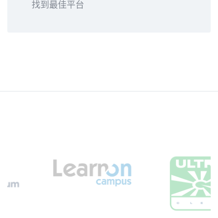
找到最佳平台