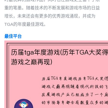
重的笔墨。随着技术的不断发展和游戏市场的日益
增长，未来还会有更多的优秀游戏涌现，并成为
TGA的年度最佳游戏。
最佳平台