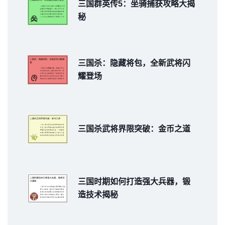
三国群英传5：坐骑捕获攻略大揭
秘
三国杀：隐藏将包，全新武将闪
耀登场
三国杀武将界限突破：金币之道
三国时期如何打造强大兵器，锻
造技术揭秘