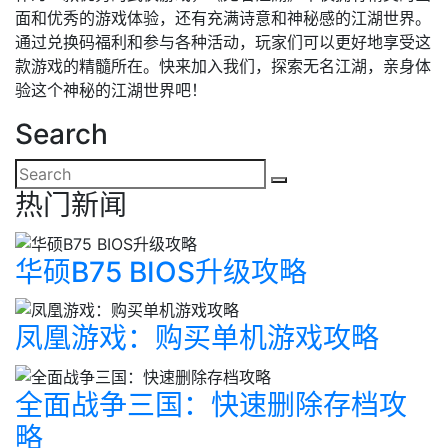
面和优秀的游戏体验，还有充满诗意和神秘感的江湖世界。
通过兑换码福利和参与各种活动，玩家们可以更好地享受这
款游戏的精髓所在。快来加入我们，探索无名江湖，亲身体
验这个神秘的江湖世界吧！
Search
热门新闻
华硕B75 BIOS升级攻略
凤凰游戏：购买单机游戏攻略
全面战争三国：快速删除存档攻
略