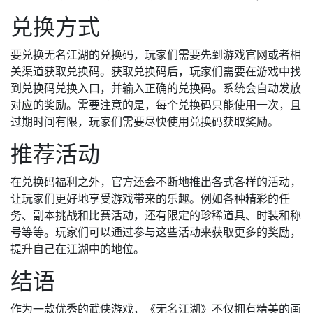
兑换方式
要兑换无名江湖的兑换码，玩家们需要先到游戏官网或者相
关渠道获取兑换码。获取兑换码后，玩家们需要在游戏中找
到兑换码兑换入口，并输入正确的兑换码。系统会自动发放
对应的奖励。需要注意的是，每个兑换码只能使用一次，且
过期时间有限，玩家们需要尽快使用兑换码获取奖励。
推荐活动
在兑换码福利之外，官方还会不断地推出各式各样的活动，
让玩家们更好地享受游戏带来的乐趣。例如各种精彩的任
务、副本挑战和比赛活动，还有限定的珍稀道具、时装和称
号等等。玩家们可以通过参与这些活动来获取更多的奖励，
提升自己在江湖中的地位。
结语
作为一款优秀的武侠游戏，《无名江湖》不仅拥有精美的画