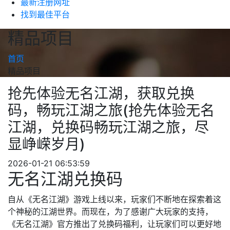
最新注册网址
找到最佳平台
精品项目
首页
精品项目
抢先体验无名江湖，获取兑换
码，畅玩江湖之旅(抢先体验无名
江湖，兑换码畅玩江湖之旅，尽
显峥嵘岁月)
2026-01-21 06:53:59
无名江湖兑换码
自从《无名江湖》游戏上线以来，玩家们不断地在探索着这
个神秘的江湖世界。而现在，为了感谢广大玩家的支持，
《无名江湖》官方推出了兑换码福利，让玩家们可以更好地